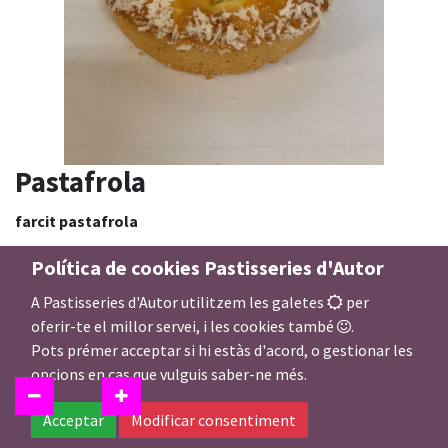
Pastafrola
farcit pastafrola
dulce de leche
Política de cookies Pastisseries d'Autor
Dulde de membrillo
A Pastisseries d'Autor utilitzem les galetes
per
oferir-te el millor servei, i les cookies també
.
5,00
Pots prémer acceptar si hi estàs d'acord, o gestionar les
€
opcions en cas que vulguis saber-ne més.
Acceptar
Modificar consentiment