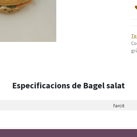
Te
Co
gr
Especificacions de Bagel salat
farcit