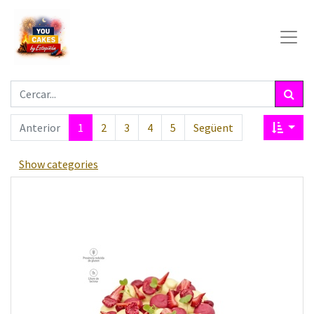
Anterior
1
2
3
4
5
Següent
Show categories