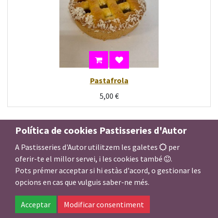
Pastafrola
5,00
€
Política de cookies Pastisseries d'Autor
A Pastisseries d'Autor utilitzem les galetes
per
oferir-te el millor servei, i les cookies també
.
Pots prémer acceptar si hi estàs d'acord, o gestionar les
opcions en cas que vulguis saber-ne més.
Acceptar
Modificar consentiment