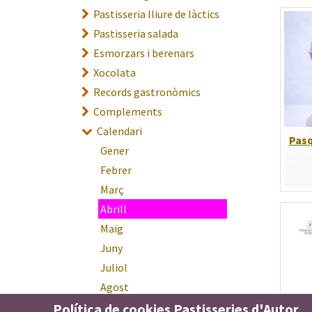
Pastisseria lliure de làctics
Pastisseria salada
Esmorzars i berenars
Xocolata
Records gastronòmics
Complements
Calendari
Pasq
Gener
Febrer
Març
Abrill
Maig
Juny
Juliol
Agost
Setembre
Política de cookies Pastisseries d'Autor