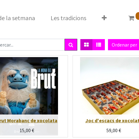
 de la setmana
Les tradicions
Ordenar per
rut Morabanc de xocolata
Joc d'escacs de xocola
15,00
€
59,00
€