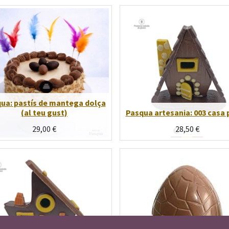
ua: pastís de mantega dolça
(al teu gust)
Pasqua artesania: 003 casa 
29,00
€
28,50
€