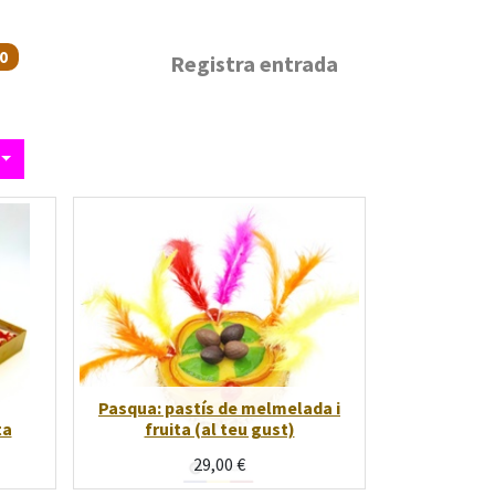
0
Registra entrada
Pasqua: pastís de melmelada i
ta
fruita (al teu gust)
29,00
€