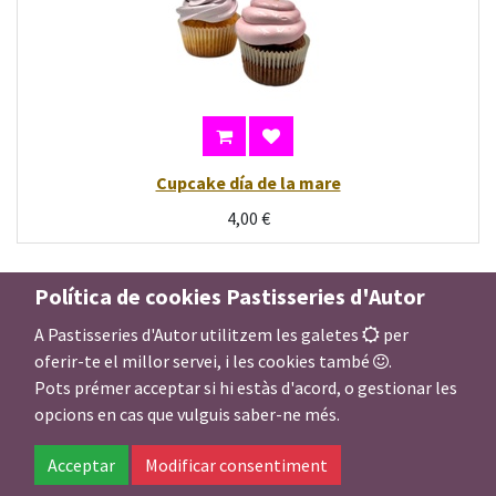
Cupcake día de la mare
4,00
€
Política de cookies Pastisseries d'Autor
A Pastisseries d'Autor utilitzem les galetes
per
oferir-te el millor servei, i les cookies també
.
Pots prémer acceptar si hi estàs d'acord, o gestionar les
opcions en cas que vulguis saber-ne més.
Acceptar
Modificar consentiment