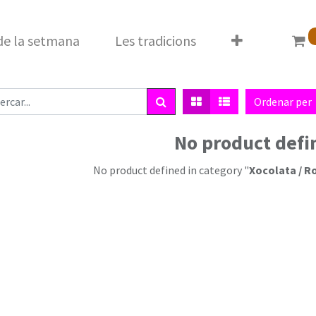
 de la setmana
Les tradicions
Ordenar per
No product defi
No product defined in category "
Xocolata / R