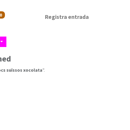
0
Registra entrada
ned
ocs suïssos xocolata
".