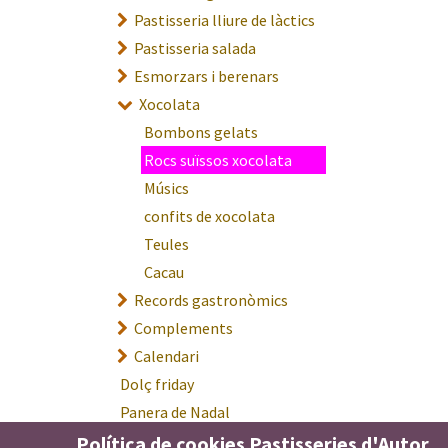
Pastisseria lliure de làctics
Pastisseria salada
Esmorzars i berenars
Xocolata
Bombons gelats
Rocs suïssos xocolata
Músics
confits de xocolata
Teules
Cacau
Records gastronòmics
Complements
Calendari
Dolç friday
Panera de Nadal
E.Leclerc Hiper Andorra
Política de cookies Pastisseries d'Autor