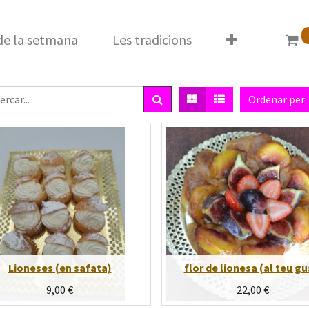
 de la setmana
Les tradicions
Ordenar per
Lioneses (en safata)
flor de lionesa (al teu gu
9,00
€
22,00
€