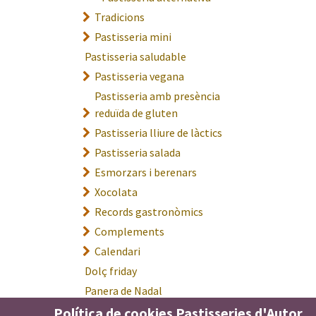
Tradicions
Pastisseria mini
Pastisseria saludable
Pastisseria vegana
Pastisseria amb presència
reduïda de gluten
Pastisseria lliure de làctics
Pastisseria salada
Esmorzars i berenars
Xocolata
Records gastronòmics
Complements
Calendari
Dolç friday
Panera de Nadal
E.Leclerc Hiper Andorra
Política de cookies Pastisseries d'Autor