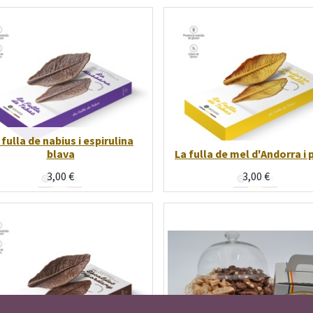
 fulla de nabius i espirulina
blava
La fulla de mel d'Andorra i 
3,00
€
3,00
€