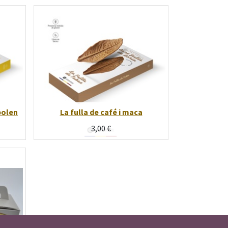
polen
La fulla de café i maca
3,00
€