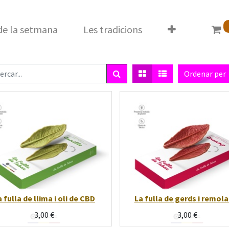
 de la setmana
Les tradicions
Ordenar per
a fulla de llima i oli de CBD
La fulla de gerds i remol
3,00
€
3,00
€