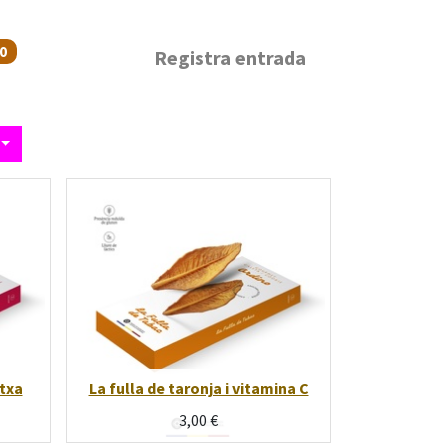
0
Registra entrada
atxa
La fulla de taronja i vitamina C
3,00
€