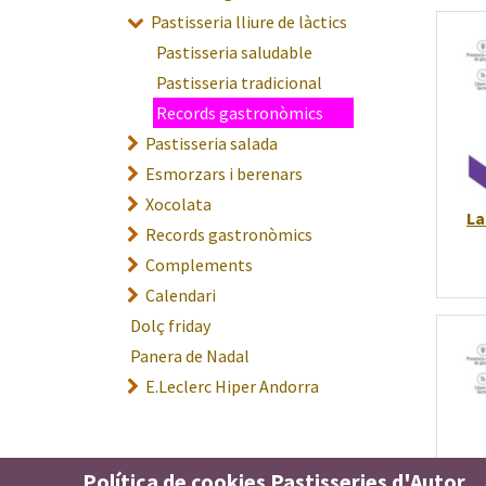
Pastisseria lliure de làctics
Pastisseria saludable
Pastisseria tradicional
Records gastronòmics
Pastisseria salada
Esmorzars i berenars
Xocolata
La
Records gastronòmics
Complements
Calendari
Dolç friday
Panera de Nadal
E.Leclerc Hiper Andorra
Política de cookies Pastisseries d'Autor