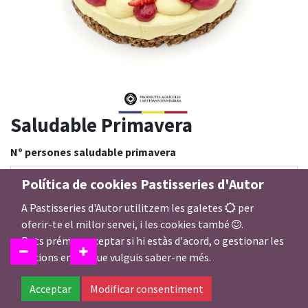
Saludable Primavera
Nº persones saludable primavera
Política de cookies Pastisseries d'Autor
A Pastisseries d'Autor utilitzem les galetes
per
36,00
€
oferir-te el millor servei, i les cookies també
.
Pots prémer acceptar si hi estàs d'acord, o gestionar les
opcions en cas que vulguis saber-ne més.
Acceptar
Modificar consentiment
Afegir a la Cistella