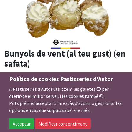
Bunyols de vent (al teu gust) (en
safata)
Nº persones i Nº peces (aprox.)
Política de cookies Pastisseries d'Autor
A Pastisseries d'Autor utilitzem les galetes
per
oferir-te el millor servei, i les cookies també
.
Farcit dolç bunyol de vent
Pots prémer acceptar si hi estàs d'acord, o gestionar les
opcions en cas que vulguis saber-ne més.
Acceptar
Modificar consentiment
10,80
€