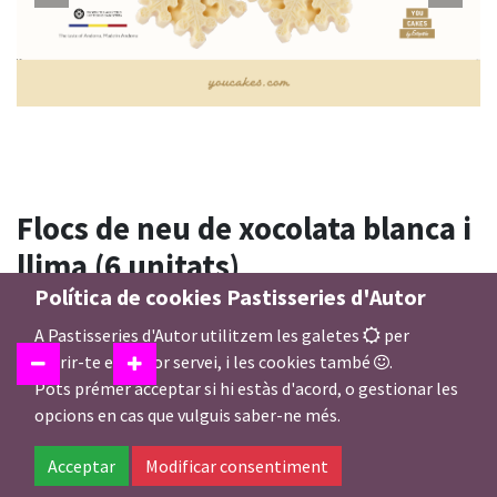
Flocs de neu de xocolata blanca i
llima (6 unitats)
Política de cookies Pastisseries d'Autor
10,00
€
A Pastisseries d'Autor utilitzem les galetes
per
oferir-te el millor servei, i les cookies també
.
Pots prémer acceptar si hi estàs d'acord, o gestionar les
opcions en cas que vulguis saber-ne més.
Afegir a la Cistella
Acceptar
Modificar consentiment
En estoc