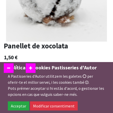
Panellet de xocolata
1,50
€
Política de cookies Pastisseries d'Autor
A Pastisseries d'Autor utilitzem les galetes
per
Afegir a la Cistella
oferir-te el millor servei, i les cookies també
.
Pots prémer acceptar si hi estàs d'acord, o gestionar les
opcions en cas que vulguis saber-ne més.
En estoc
Acceptar
Modificar consentiment
Afegir a preferits