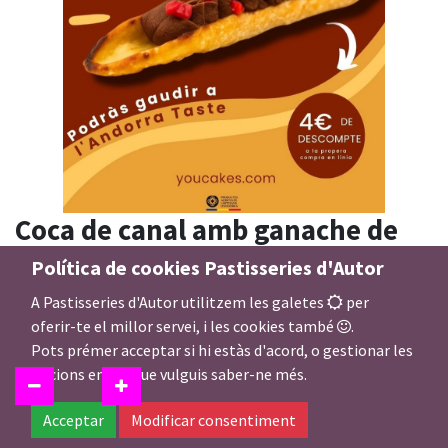
Coca de canal amb ganache de
xocolata i melmelada de gerds
Política de cookies Pastisseries d'Autor
del país - Andorra Taste 2025
A Pastisseries d'Autor utilitzem les galetes
per
oferir-te el millor servei, i les cookies també
.
5,00
€
Pots prémer acceptar si hi estàs d'acord, o gestionar les
opcions en cas que vulguis saber-ne més.
Acceptar
Modificar consentiment
Afegir a la Cistella