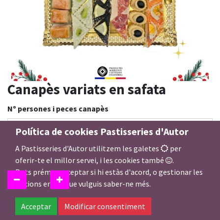
Canapès variats en safata
Nº persones i peces canapès
Política de cookies Pastisseries d'Autor
A Pastisseries d'Autor utilitzem les galetes
per
32,00
€
oferir-te el millor servei, i les cookies també
.
Pots prémer acceptar si hi estàs d'acord, o gestionar les
opcions en cas que vulguis saber-ne més.
Acceptar
Modificar consentiment
Afegir a la Cistella