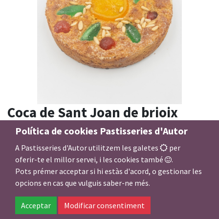
Coca de Sant Joan de brioix
(presència reduïda de gluten)
Política de cookies Pastisseries d'Autor
A Pastisseries d'Autor utilitzem les galetes
per
Aquest producte ja no està disponible.
oferir-te el millor servei, i les cookies també
.
Pots prémer acceptar si hi estàs d'acord, o gestionar les
opcions en cas que vulguis saber-ne més.
Termes i condicions
Acceptar
Modificar consentiment
Comandes: mínim 24h d'antelació. Per excepcions gràcies per