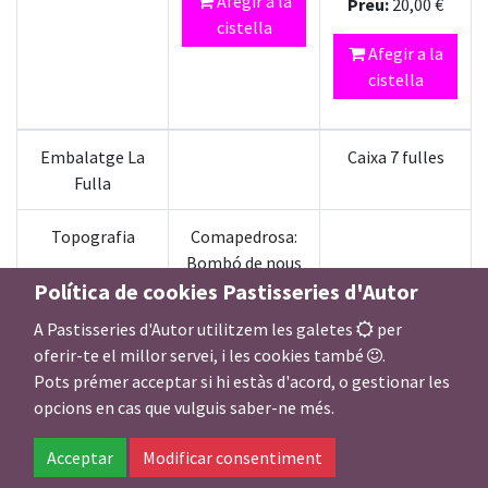
Afegir a la
Preu:
20,00
€
cistella
Afegir a la
cistella
Embalatge La
Caixa 7 fulles
Fulla
Topografia
Comapedrosa:
Bombó de nous
Política de cookies Pastisseries d'Autor
de macadàmia
amb gianduja
A Pastisseries d'Autor utilitzem les galetes
per
d’ametlles
oferir-te el millor servei, i les cookies també
.
Pots prémer acceptar si hi estàs d'acord, o gestionar les
opcions en cas que vulguis saber-ne més.
Explora
Acceptar
Modificar consentiment