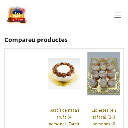
Compareu productes
pastís de nata i
Lioneses (en
trufa (4
safata) (2-3
persones, Farcit
persones (6