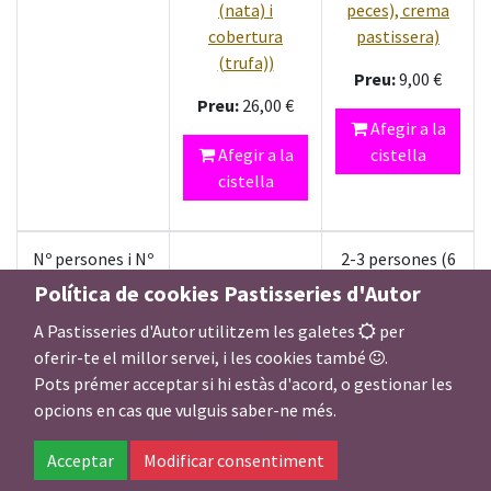
(nata) i
peces), crema
cobertura
pastissera)
(trufa))
Preu:
9,00
€
Preu:
26,00
€
Afegir a la
Afegir a la
cistella
cistella
Nº persones i Nº
2-3 persones (6
peces (aprox.)
peces)
Política de cookies Pastisseries d'Autor
A Pastisseries d'Autor utilitzem les galetes
per
Nº persones
4 persones
oferir-te el millor servei, i les cookies també
.
pastis de nata i
Pots prémer acceptar si hi estàs d'acord, o gestionar les
trufa
opcions en cas que vulguis saber-ne més.
Farcit dolç
crema
Acceptar
Modificar consentiment
lioneses
pastissera