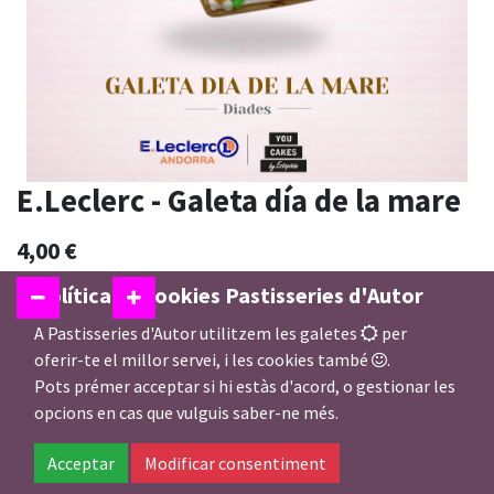
E.Leclerc - Galeta día de la mare
4,00
€
Política de cookies Pastisseries d'Autor
A Pastisseries d'Autor utilitzem les galetes
per
Afegir a la Cistella
oferir-te el millor servei, i les cookies també
.
Pots prémer acceptar si hi estàs d'acord, o gestionar les
opcions en cas que vulguis saber-ne més.
Temporalment fora d'estoc
Acceptar
Modificar consentiment
Afegir a preferits