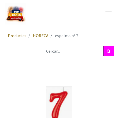
Productes
HORECA
espelma nº 7