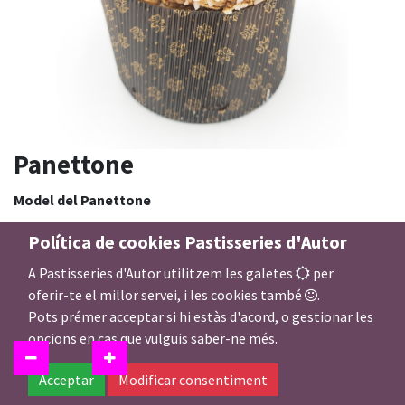
Panettone
Model del Panettone
Xocolata
Política de cookies Pastisseries d'Autor
Fruites
A Pastisseries d'Autor utilitzem les galetes
per
oferir-te el millor servei, i les cookies també
.
35,00
Pots prémer acceptar si hi estàs d'acord, o gestionar les
€
opcions en cas que vulguis saber-ne més.
Acceptar
Modificar consentiment