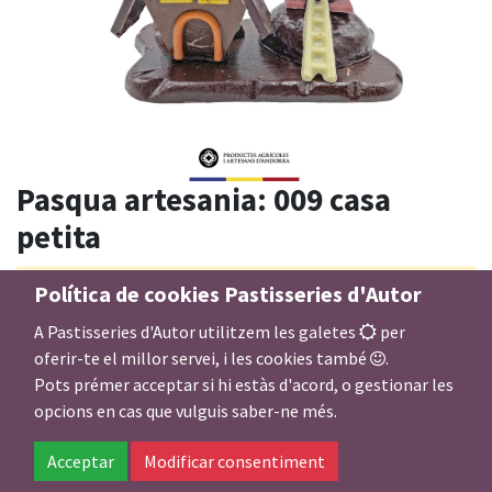
Pasqua artesania: 009 casa
petita
Política de cookies Pastisseries d'Autor
Aquest producte ja no està disponible.
A Pastisseries d'Autor utilitzem les galetes
per
oferir-te el millor servei, i les cookies també
.
Xocolata negra de cobertura (66%), xocolata llet de
Pots prémer acceptar si hi estàs d'acord, o gestionar les
cobertura (38%), xocolata blanca de cobertura (30%), i
opcions en cas que vulguis saber-ne més.
colorants: E 129, E 132, E 102. Presència reduïda de gluten.
Acceptar
Modificar consentiment