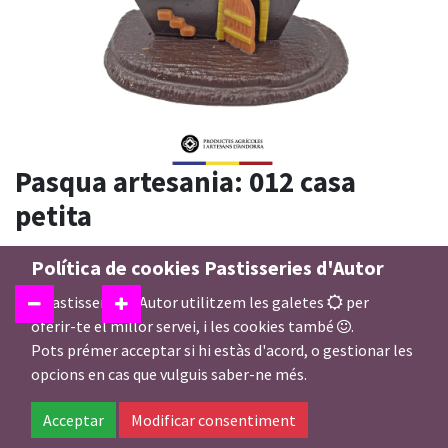
Pasqua artesania: 012 casa
petita
29,00
€
Política de cookies Pastisseries d'Autor
A Pastisseries d'Autor utilitzem les galetes
per
oferir-te el millor servei, i les cookies també
.
Pots prémer acceptar si hi estàs d'acord, o gestionar les
Afegir a la Cistella
opcions en cas que vulguis saber-ne més.
1 gr disponible
Acceptar
Modificar consentiment