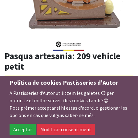
Pasqua artesania: 209 vehicle
petit
Política de cookies Pastisseries d'Autor
Aquest producte ja no està disponible.
A Pastisseries d'Autor utilitzem les galetes
per
oferir-te el millor servei, i les cookies també
.
Xocolata negra de cobertura (66%), xocolata llet de
Pots prémer acceptar si hi estàs d'acord, o gestionar les
cobertura (38%), xocolata blanca de cobertura (30%), i
opcions en cas que vulguis saber-ne més.
colorants: E 129, E 132, E 102.
Acceptar
Modificar consentiment