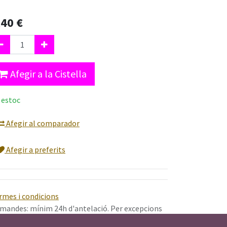
,40
€
Afegir a la Cistella
 estoc
Afegir al comparador
Afegir a preferits
rmes i condicions
mandes: mínim 24h d'antelació. Per excepcions
àcies per
contactar amb nosaltres.