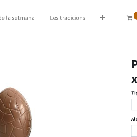
 de la setmana
Les tradicions
P
x
Ti
Al