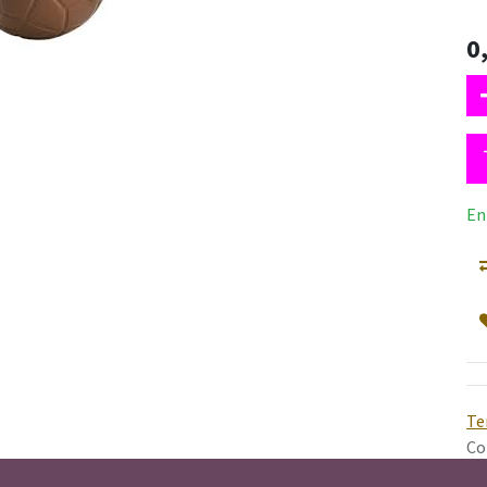
0
En
Te
Co
gr