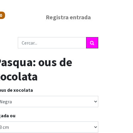
0
Registra entrada
asqua: ous de
ocolata
pus de xocolata
çada ou