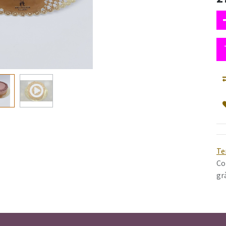
Te
Co
gr