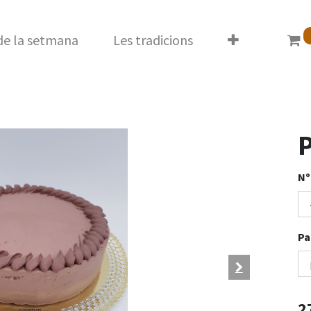
 de la setmana
Les tradicions
P
Nº
Pa
2