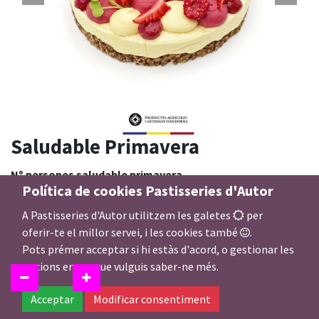
Saludable Primavera
Nº persones saludable primavera
Política de cookies Pastisseries d'Autor
A Pastisseries d'Autor utilitzem les galetes
per
oferir-te el millor servei, i les cookies també
.
36,00
€
Pots prémer acceptar si hi estàs d'acord, o gestionar les
opcions en cas que vulguis saber-ne més.
Acceptar
Modificar consentiment
Afegir a la Cistella