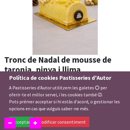
Tronc de Nadal de mousse de
taronja, pinya i llima
Política de cookies Pastisseries d'Autor
Nº persones tronc gerds
A Pastisseries d'Autor utilitzem les galetes
per
oferir-te el millor servei, i les cookies també
.
Pots prémer acceptar si hi estàs d'acord, o gestionar les
opcions en cas que vulguis saber-ne més.
32,00
€
Acceptar
Modificar consentiment