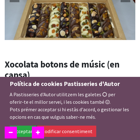
Xocolata botons de músic (en
capsa)
Política de cookies Pastisseries d'Autor
Mida capsa botons músic
A Pastisseries d'Autor utilitzem les galetes
per
oferir-te el millor servei, i les cookies també
.
Pots prémer acceptar si hi estàs d'acord, o gestionar les
opcions en cas que vulguis saber-ne més.
20,00
€
Acceptar
Modificar consentiment