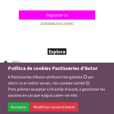
Registrar-se
Ja disposeu d'un compte?
Explora
Inici
Política de cookies Pastisseries d'Autor
Pastís de la Setmana
Les tradicions
A Pastisseries d'Autor utilitzem les galetes
per
oferir-te el millor servei, i les cookies també
.
Els nostres clàssics
Pots prémer acceptar si hi estàs d'acord, o gestionar les
Pastisseria saludable
opcions en cas que vulguis saber-ne més.
Univers Estopiñán
Decàleg de Bones Pràctiques en Lideratge Humanista
Acceptar
Modificar consentiment
Catàleg