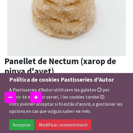
Panellet de Nectum (xarop de
pinya d'avet)
Política de cookies Pastisseries d'Autor
1,50
€
A Pastisseries d'Autor utilitzem les galetes
per
oferir-te el millor servei, i les cookies també
.
Pots prémer acceptar si hi estàs d'acord, o gestionar les
opcions en cas que vulguis saber-ne més.
Afegir a la Cistella
Acceptar
Modificar consentiment
En estoc