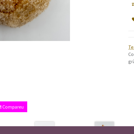
Te
Co
gr
Compareu