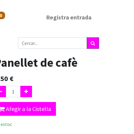
0
Registra entrada
anellet de cafè
,50
€
Afegir a la Cistella
 estoc