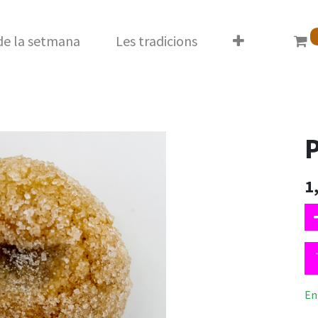
 de la setmana
Les tradicions
P
1
En