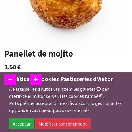
Panellet de mojito
1,50
€
Política de cookies Pastisseries d'Autor
A Pastisseries d'Autor utilitzem les galetes
per
Afegir a la Cistella
oferir-te el millor servei, i les cookies també
.
Pots prémer acceptar si hi estàs d'acord, o gestionar les
opcions en cas que vulguis saber-ne més.
En estoc
Acceptar
Modificar consentiment
Afegir a preferits