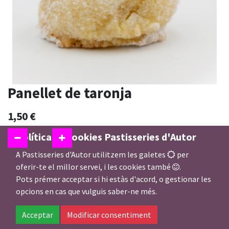
Panellet de taronja
1,50
€
Política de cookies Pastisseries d'Autor
A Pastisseries d'Autor utilitzem les galetes
per
Afegir a la Cistella
oferir-te el millor servei, i les cookies també
.
Pots prémer acceptar si hi estàs d'acord, o gestionar les
opcions en cas que vulguis saber-ne més.
En estoc
Acceptar
Modificar consentiment
Afegir a preferits