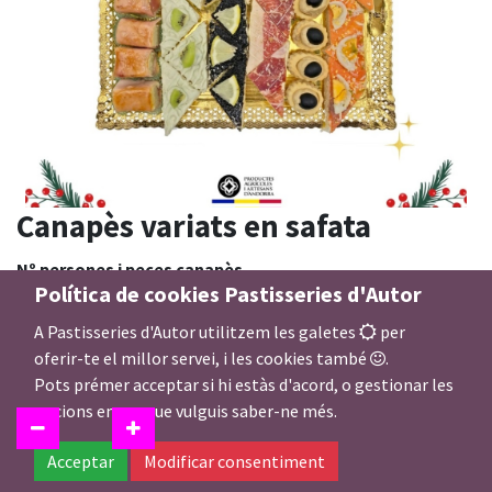
Canapès variats en safata
Nº persones i peces canapès
Política de cookies Pastisseries d'Autor
A Pastisseries d'Autor utilitzem les galetes
per
oferir-te el millor servei, i les cookies també
.
32,00
€
Pots prémer acceptar si hi estàs d'acord, o gestionar les
opcions en cas que vulguis saber-ne més.
Acceptar
Modificar consentiment
Afegir a la Cistella